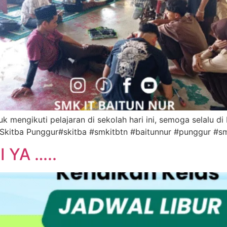
k mengikuti pelajaran di sekolah hari ini, semoga selalu di
 Skitba Punggur#skitba #smkitbtn #baitunnur #punggur #
 YA …..