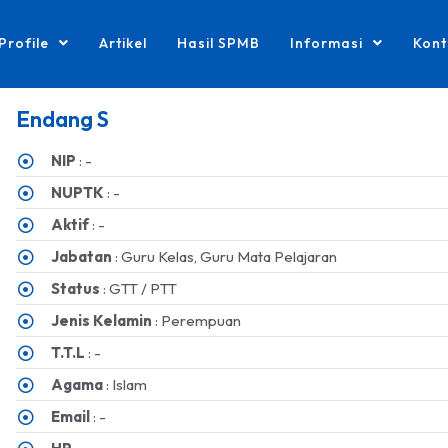
Profile
Artikel
Hasil SPMB
Informasi
Kont
Endang S
NIP
: -
NUPTK
: -
Aktif
: -
Jabatan
: Guru Kelas, Guru Mata Pelajaran
Status
: GTT / PTT
Jenis Kelamin
: Perempuan
T.T.L
: -
Agama
: Islam
Email
: -