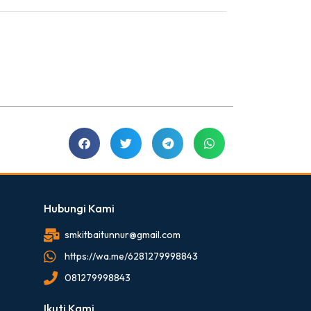
Hubungi Kami
smkitbaitunnur@gmail.com
https://wa.me/6281279998843
081279998843
Ikuti Kami