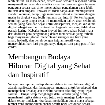
lebih akurat. Di masa depan, sistem akan semakin responsif dalam
menyesuaikan narasi dan estetika visual berdasarkan gaya interaksi
pengguna secara real-time, menciptakan pengalaman yang lebih
inklusif dan empatik. Inovasi ini tidak hanya akan meningkatkan
standar kepuasan, tetapi juga membawa interaksi manusia dengan
mesin ke tingkat yang lebih humanis dan intuitif. Perkembangan
teknologi yang sangat cepat ini memastikan bahwa akan selalu ada
sesuatu yang baru dan segar untuk dieksplorasi, menjadikan dunia
digital sebagai sumber inspirasi dan kegembiraan yang tidak akan
pernah kering. Keberlanjutan inovasi ini merupakan bukti nyata
dari dedikasi para pengembang dalam memberikan yang terbaik
bagi masyarakat global, menciptakan ruang-ruang baru yang
aman, inklusif, dan penuh dengan kejutan kreatif yang
mencerahkan hari-hari penggunanya dengan cara yang positif dan
cerdas.
Membangun Budaya
Hiburan Digital yang Sehat
dan Inspiratif
Sebagai kesimpulan, setiap elemen dalam inovasi hiburan digital
adalah manifestasi dari kemampuan manusia untuk beradaptasi dan
menciptakan kebahagiaan melalui bantuan teknologi yang tepat
sasaran. Dengan tetap menghargai detail artistik yang rumit,
memahami logika sistem yang jujur, serta menjaga kedewasaan
dalam setiap tindakan, kita dapat menjadikan dunia maya sebagai
tempat yang memberikan energi positif bagi kehidupan sehari-