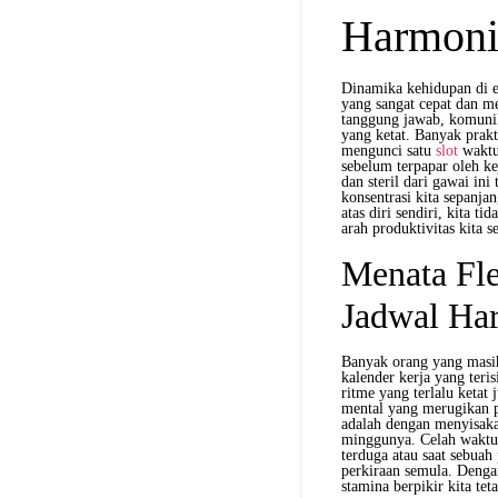
Harmonis
Dinamika kehidupan di e
yang sangat cepat dan me
tanggung jawab, komunika
yang ketat. Banyak prakt
mengunci satu
slot
waktu
sebelum terpapar oleh k
dan steril dari gawai in
konsentrasi kita sepanja
atas diri sendiri, kita 
arah produktivitas kita se
Menata Fle
Jadwal Har
Banyak orang yang masih
kalender kerja yang teri
ritme yang terlalu ketat
mental yang merugikan p
adalah dengan menyisakan
minggunya. Celah waktu i
terduga atau saat sebua
perkiraan semula. Denga
stamina berpikir kita tet