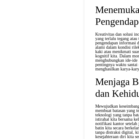
Menemukan
Pengendap
Kreativitas dan solusi in
yang terlalu tegang atau
pengendapan informasi di
alami dalam kondisi rile
kaki atau menikmati suas
kognitif kita. Dalam mom
menghubungkan ide-ide l
pentingnya waktu santai 
menghasilkan karya-karya
Menjaga Ba
dan Kehidu
Mewujudkan keseimbanga
membuat batasan yang teg
teknologi yang tanpa ba
istirahat kita bersama k
notifikasi kantor setela
batin kita secara berkel
tanpa distraksi digital,
kesejahteraan diri kita 