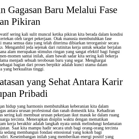
 Gagasan Baru Melalui Fase
an Pikiran
ovatif sering kali sulit muncul ketika pikiran kita berada dalam kondisi
 tertekan oleh target pekerjaan. Otak manusia membutuhkan fase
 mana semua data yang telah diterima dibiarkan terorganisir secara
ks. Mengambil jeda sejenak dari rutinitas kerja untuk sekadar berjalan
ana alam merupakan stimulus ringan yang sangat efektif bagi fungsi
en-momen santai inilah, alam bawah sadar kita sering kali bekerja
ama menjadi sebuah terobosan baru yang segar. Menghargai
sebagai bagian dari proses berpikir adalah kunci utama dalam
 yang berkualitas tinggi.
tasan yang Sehat Antara Karir
pan Pribadi
n hidup yang harmonis membutuhkan keberanian kita dalam
as antara urusan profesional dan ranah domestik kita. Kehadiran
tas sering kali membuat urusan pekerjaan ikut masuk ke dalam ruang
eluarga tercinta. Menerapkan disiplin waktu dengan mematikan
h jam kerja berakhir adalah langkah nyata untuk melindungi kedamaian
anjutan. Saat kita mampu hadir secara utuh bagi orang-orang tercinta
 kita sedang membangun fondasi emosional yang kokoh bagi
sendiri. Keseimbangan inilah yang memberikan energi positif yang