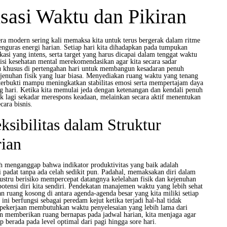
asi Waktu dan Pikiran
ra modern sering kali memaksa kita untuk terus bergerak dalam ritme
nguras energi harian. Setiap hari kita dihadapkan pada tumpukan
si yang intens, serta target yang harus dicapai dalam tenggat waktu
isi kesehatan mental merekomendasikan agar kita secara sadar
 khusus di pertengahan hari untuk membangun kesadaran penuh
ejenuhan fisik yang luar biasa. Menyediakan ruang waktu yang tenang
i terbukti mampu meningkatkan stabilitas emosi serta mempertajam daya
ng hari. Ketika kita memulai jeda dengan ketenangan dan kendali penuh
tidak lagi sekadar merespons keadaan, melainkan secara aktif menentukan
cara bisnis.
ksibilitas dalam Struktur
ian
 menganggap bahwa indikator produktivitas yang baik adalah
si padat tanpa ada celah sedikit pun. Padahal, memaksakan diri dalam
 justru berisiko mempercepat datangnya kelelahan fisik dan kejenuhan
otensi diri kita sendiri. Pendekatan manajemen waktu yang lebih sehat
 ruang kosong di antara agenda-agenda besar yang kita miliki setiap
ni berfungsi sebagai peredam kejut ketika terjadi hal-hal tidak
h pekerjaan membutuhkan waktu penyelesaian yang lebih lama dari
n memberikan ruang bernapas pada jadwal harian, kita menjaga agar
ap berada pada level optimal dari pagi hingga sore hari.