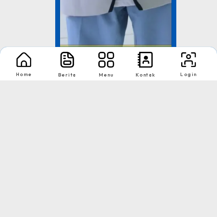
Lomba Lari
Home
Login
Berita
Menu
Kontak
Dinas Pendidikan Provinsi
Lampung
Tingkat : Provinsi
Tahun : 2021
1
2
Download App Web Sekolah
Nikmati Cara Mudah dan Menyenangkan Ketika Membaca Buku, Update
Informasi Sekolah Hanya Dalam Genggaman