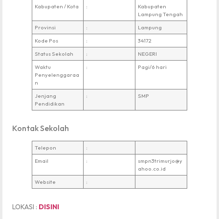
Kabupaten / Kota
:
Kabupaten
Lampung Tengah
Provinsi
:
Lampung
Kode Pos
:
34172
Status Sekolah
:
NEGERI
Waktu
:
Pagi/6 hari
Penyelenggaraa
n
Jenjang
:
SMP
Pendidikan
Kontak Sekolah
Telepon
:
Email
:
smpn3trimurjo@y
ahoo.co.id
Website
:
LOKASI :
DISINI