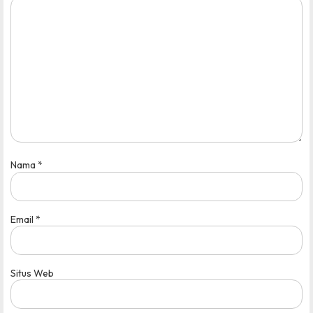
Nama
*
Email
*
Situs Web