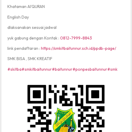
Khataman Al’QURAN
English Day
dlaksanakan sesuai jadwal
yuk gabung dengan Kontak :
0812-7999-8843
link pendaftaran :
https://smkitbaitunnur.sch.id/ppdb-page/
SMK BISA , SMK KREATIF
#skitba
#smkitbaitunnur
#baitunnur
#ponpesbaitunnur
#smk