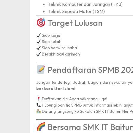
Teknik Komputer dan Jaringan (TKJ)
Teknik Sepeda Motor (TSM)
Target Lulusan
Siap kerja
Siap kuliah
Siap berwirausaha
Berakhlakul karimah
Pendaftaran SPMB 202
Jangan tunda lagi! Jadilah bagian dari sekolah 
berkarakter Islami
.
Lomba Lari
Daftarkan diri Anda sekarang juga!
Hubungi panitia SPMB untuk informasi lebih lanjut
Datang langsung ke Sekolah SMK IT Baitun Nur 
Dinas Pendidikan Provins
Tingkat : Provinsi
Bersama SMK IT Baitu
Tahun : 2021