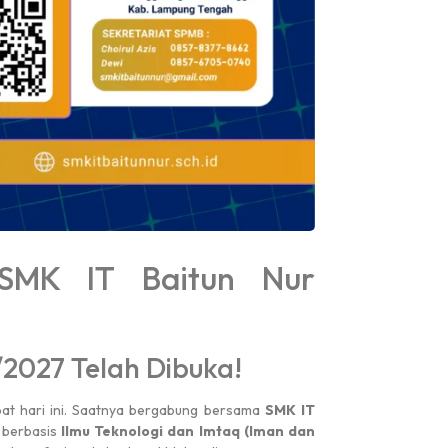
Pengumuman
Pengumuman
#
#
nap
PAS GENAP 2025
SMK IT Baitun Nur
2027 Telah Dibuka!
Juara 1
pat hari ini. Saatnya bergabung bersama
SMK IT
 berbasis
Ilmu Teknologi dan Imtaq (Iman dan