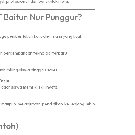
, profesional, dan berakhlak mulia.
 Baitun Nur Punggur?
juga pembentukan karakter Islami yang kuat.
dan perkembangan teknologi terbaru.
mbimbing siswa hingga sukses.
Kerja
gar siswa memiliki skill nyata.
, maupun melanjutkan pendidikan ke jenjang lebih
ntoh)