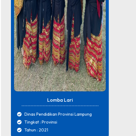
Lomba Lari
Dinas Pendidikan Provinsi Lampung
SMK 
Tingkat : Provinsi
Tingk
Tahun : 2021
Tahun