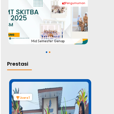
Pengumuman
#
Mid Semester Genap
1
2
Prestasi
Juara 1
Juara 