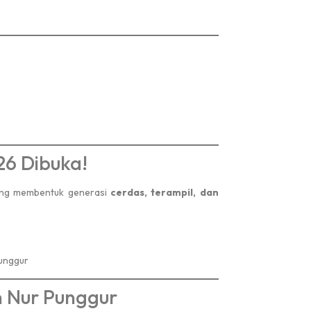
6 Dibuka!
yang membentuk generasi
cerdas, terampil, dan
Lomba Qiroah
Punggur
i Lampung
SMK NEGRI 6 METRO
Tingkat : Kabupaten
n Nur Punggur
Tahun : 2024