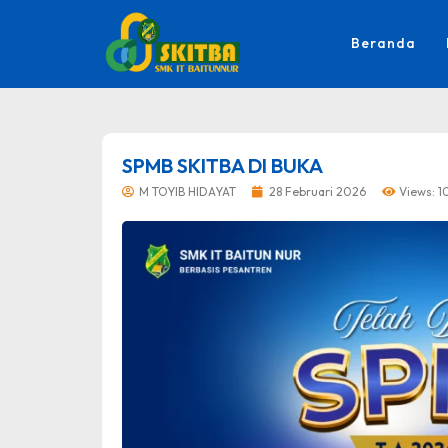
Beranda
dibuat oleh rrdigital.id
SPMB SKITBA DI BUKA
M TOYIB HIDAYAT
28 Februari 2026
Views: 1