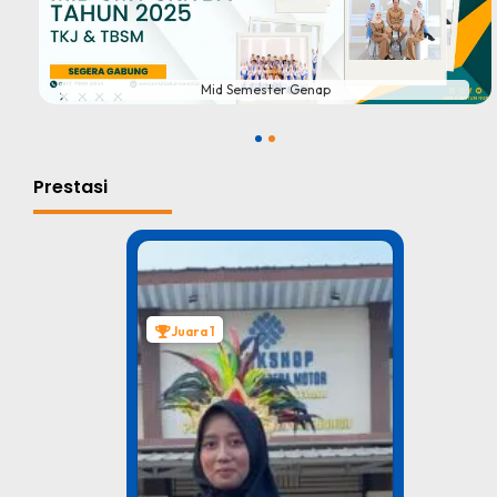
#
Mid Semester Genap
1
2
Prestasi
Juara 1