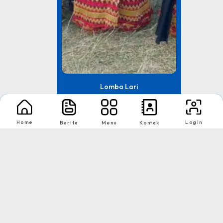
Lomba Lari
Dinas Pendidikan Provinsi
Lampung
Home
Login
Berita
Menu
Kontak
Tingkat : Provinsi
Tahun : 2021
1
2
Download App Web Sekolah
Nikmati Cara Mudah dan Menyenangkan Ketika Membaca Buku, Update