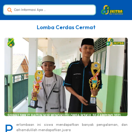
Lomba Cerdas Cermat
P
erlombaan ini siswa mendapatkan banyak pengalaman, dan
alhamdulilah mendapatkan juara